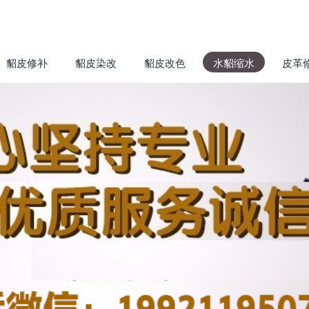
貂皮修补
貂皮染改
貂皮改色
水貂缩水
皮革