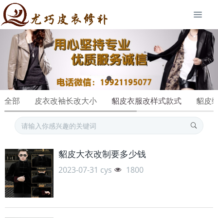
全部
皮衣改袖长改大小
貂皮衣服改样式款式
貂皮
貂皮大衣改制要多少钱
2023-07-31
cys
1800